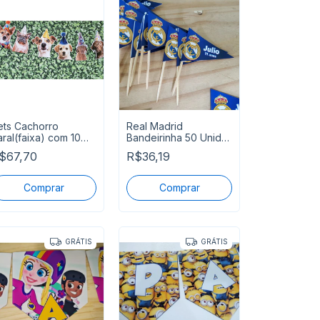
ets Cachorro
Real Madrid
aral(faixa) com 10
Bandeirinha 50 Unid
ostinhos Decoração
Personalizada para
$67,70
R$36,19
arede
Lancinhos
GRÁTIS
GRÁTIS