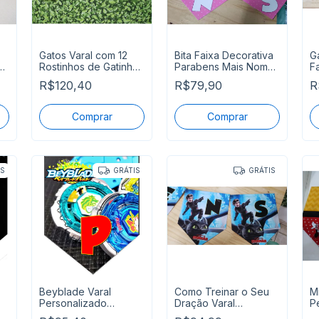
Gatos Varal com 12
Bita Faixa Decorativa
G
e
Rostinhos de Gatinhos
Parabens Mais Nome
F
Decorados
Pronta Entrega
P
R$120,40
R$79,90
R
IS
GRÁTIS
GRÁTIS
Beyblade Varal
Como Treinar o Seu
M
Personalizado
Dração Varal
P
e
Parabéns + Nome
Personalizado
P