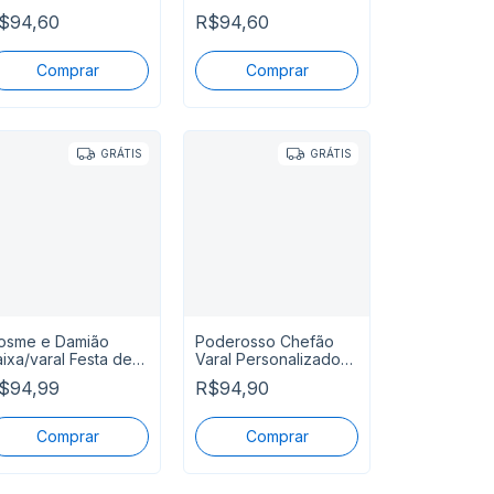
arabéns Mais Nome
Parabéns Mais Nome
$94,60
R$94,60
GRÁTIS
GRÁTIS
osme e Damião
Poderosso Chefão
aixa/varal Festa de
Varal Personalizado
osme e Damião
Parabens Mais Nome
$94,99
R$94,90