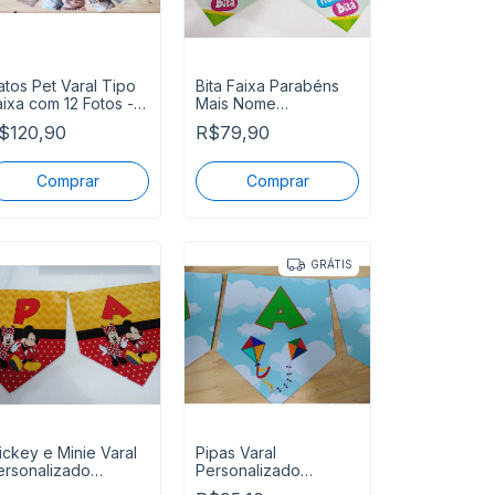
atos Pet Varal Tipo
Bita Faixa Parabéns
aixa com 12 Fotos -
Mais Nome
ronta Entrega
Personalizado
$120,90
R$79,90
GRÁTIS
ickey e Minie Varal
Pipas Varal
ersonalizado
Personalizado
arabens Mais Nome
Parabens Mais Nome