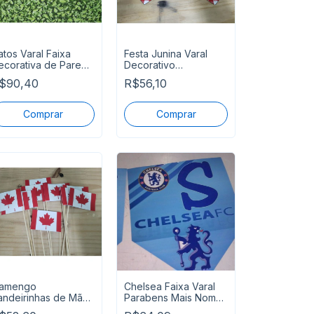
atos Varal Faixa
Festa Junina Varal
ecorativa de Parede
Decorativo
2 Gatos Pronta Entrg
Personalizado
$90,40
R$56,10
lamengo
Chelsea Faixa Varal
andeirinhas de Mão
Parabens Mais Nome
2 Unidades
Pronta Entrega