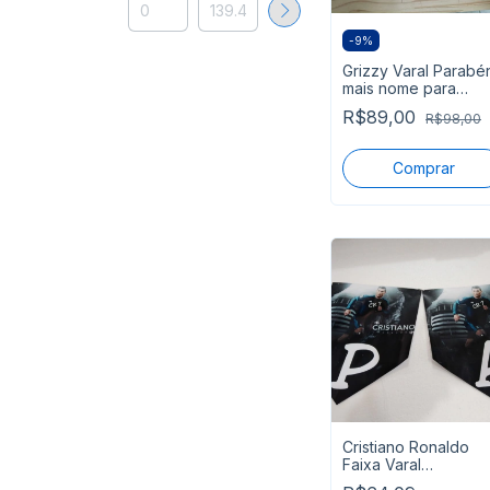
-
9
%
Grizzy Varal Parabé
mais nome para
decoração Parede
R$89,00
R$98,00
segue pronta
Cristiano Ronaldo
Faixa Varal
Personalizado Pront