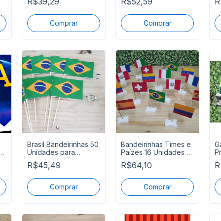
R$39,29
R$52,59
R
Salgadinho
Brasil Bandeirinhas 50
Bandeirinhas Times e
G
Unidades para
Paízes 16 Unidades -
P
Docinhos e
Fazemos Todos
D
R$45,49
R$64,10
R
Salgadinhos