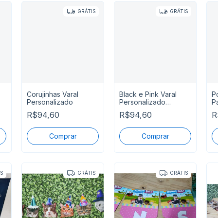
GRÁTIS
GRÁTIS
Corujinhas Varal
Black e Pink Varal
P
Personalizado
Personalizado
P
ta
Parabéns Mais Nome
P
R$94,60
R$94,60
R
IS
GRÁTIS
GRÁTIS