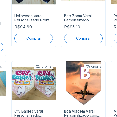
Halloween Varal
Bob Zoom Varal
P
Personalizado Pronta
Personalizado
P
l
Entrega
Parabens Mais Nome
P
R$94,60
R$95,10
R
P Entrega
P
l
IS
GRÁTIS
GRÁTIS
Cry Babies Varal
Boa Viagem Varal
M
Personalizado
Personalizado com
P