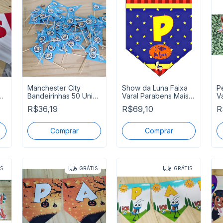
Manchester City
Show da Luna Faixa
P
e
Bandeirinhas 50 Unid
Varal Parabens Mais
V
Personalizada
Nome Pronta Entrega
R
R$36,19
R$69,10
R
P
IS
GRÁTIS
GRÁTIS