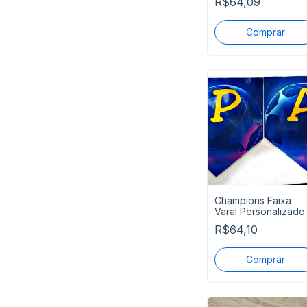
R$64,09
Entrega
Champions Faixa
Varal Personalizado
Pronta Entrega
R$64,10