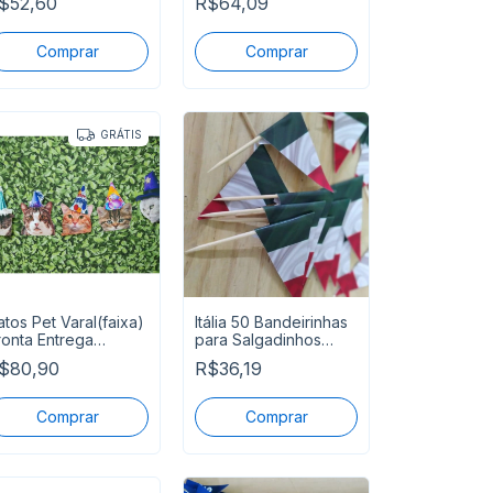
$52,60
R$64,09
GRÁTIS
atos Pet Varal(faixa)
Itália 50 Bandeirinhas
ronta Entrega
para Salgadinhos
ecoração Parede
Pronta Entrega
$80,90
R$36,19