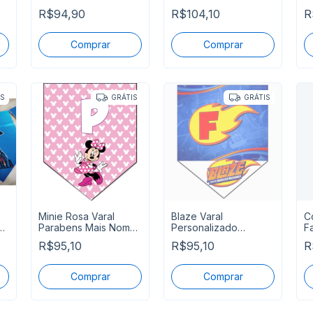
e
Parabens Mais Nome
Nome
P
R$94,90
R$104,10
R
IS
GRÁTIS
GRÁTIS
Minie Rosa Varal
Blaze Varal
C
e
Parabens Mais Nome
Personalizado
F
Pronta Entrega
Parabens Mais Nome
C
R$95,10
R$95,10
R
Pronta Entrega