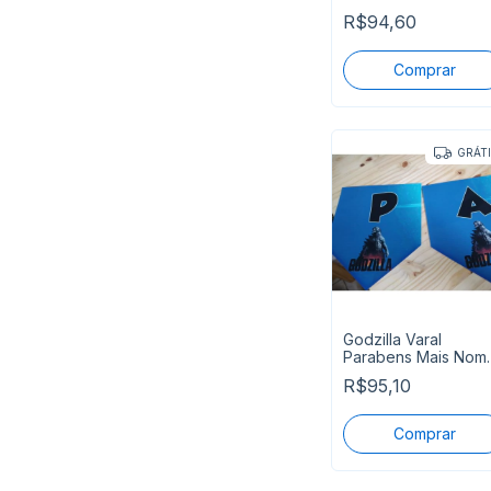
Parabéns Mais Nom
R$94,60
P Entrega
GRÁT
Godzilla Varal
Parabens Mais Nom
Pronta Entrega
R$95,10