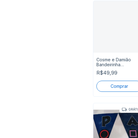
Cosme e Damião
Bandeirinha
Decorativa para Fes
R$49,99
50 Unidades
GRÁT