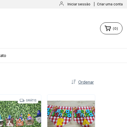
Iniciar sessão
|
Criar uma conta
(
0
)
ato
Ordenar
GRÁTIS