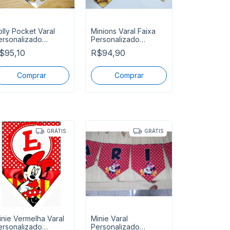
olly Pocket Varal
Minions Varal Faixa
ersonalizado
Personalizado
arabens Mais Nome
Parabens + Nome
$95,10
R$94,90
 Entreg
GRÁTIS
GRÁTIS
inie Vermelha Varal
Minie Varal
ersonalizado
Personalizado