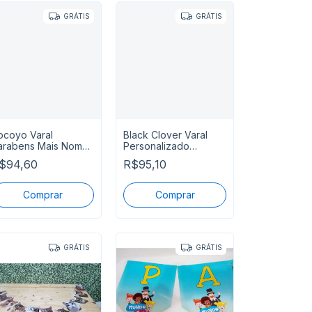
GRÁTIS
GRÁTIS
ocoyo Varal
Black Clover Varal
arabens Mais Nome
Personalizado
ersonalizado
Parabens Mais Nome
$94,60
R$95,10
P Entreg
GRÁTIS
GRÁTIS