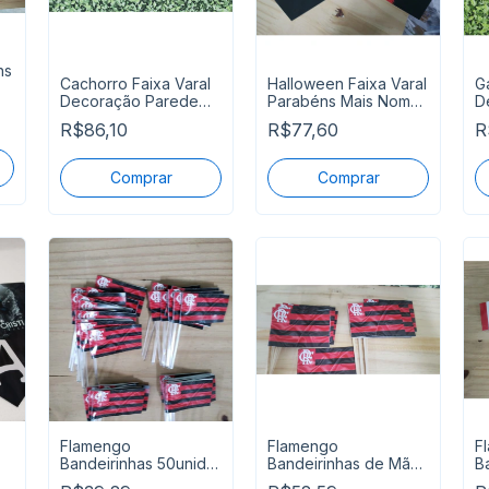
ns
Cachorro Faixa Varal
Halloween Faixa Varal
G
Decoração Parede
Parabéns Mais Nome
D
Pronta Entrega
Pronta Entrega
1
R$86,10
R$77,60
R
Flamengo
Flamengo
F
Bandeirinhas 50unid
Bandeirinhas de Mão
B
a
para Docinhos e
12 Unidades
1